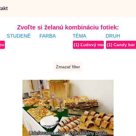
akt
Zvoľte si želanú kombináciu fotiek:
STUDENÉ
FARBA
TÉMA
DRUH
 ovocie
(1) Ľudový motív
(1) Candy bar
Zmazať filter
Udeľovanie cien - Primaciálny palác