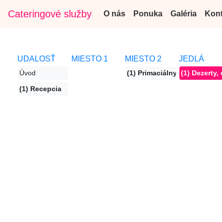
Cateringové služby
O nás
Ponuka
Galéria
Kont
UDALOSŤ
MIESTO 1
MIESTO 2
JEDLÁ
Úvod
(1) Primaciálny palác
(1) Dezerty,
(1) Recepcia