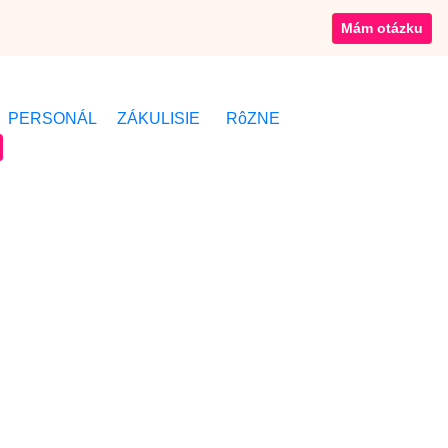
Mám otázku
PERSONÁL
ZÁKULISIE
RôZNE