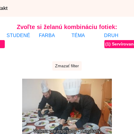
akt
Zvoľte si želanú kombináciu fotiek:
STUDENÉ
FARBA
TÉMA
DRUH
(1) Servírovan
Zmazať filter
Večera pre ministrov - Krasňany