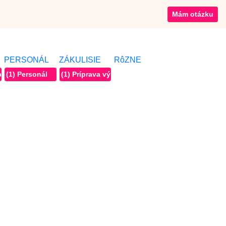
Mám otázku
PERSONÁL
ZÁKULISIE
RôZNE
é jedlo
(1) Personál
(1) Príprava výdaja jedla