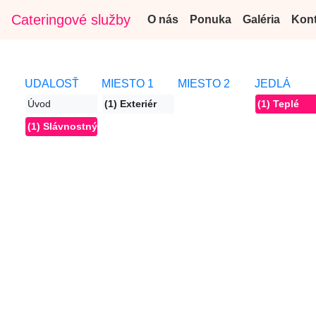
Cateringové služby
O nás
Ponuka
Galéria
Kont
UDALOSŤ
MIESTO 1
MIESTO 2
JEDLÁ
Úvod
(1) Exteriér
(1) Teplé
(1) Slávnostný obed, večera