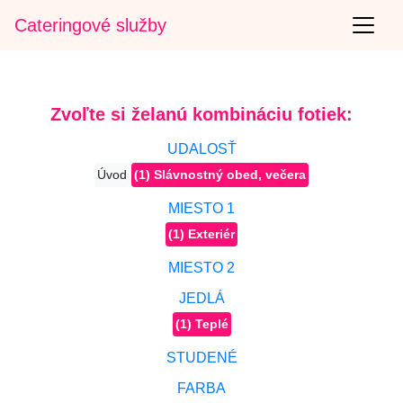
Cateringové služby
Zvoľte si želanú kombináciu fotiek:
UDALOSŤ
Úvod
(1) Slávnostný obed, večera
MIESTO 1
(1) Exteriér
MIESTO 2
JEDLÁ
(1) Teplé
STUDENÉ
FARBA