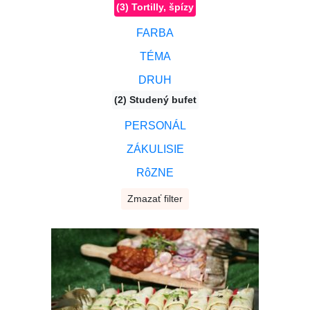
(3) Tortilly, špízy
FARBA
TÉMA
DRUH
(2) Studený bufet
PERSONÁL
ZÁKULISIE
RôZNE
Zmazať filter