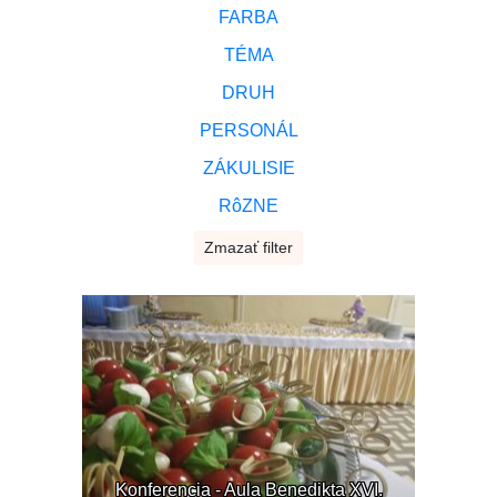
FARBA
TÉMA
DRUH
PERSONÁL
ZÁKULISIE
RôZNE
Zmazať filter
Konferencia - Aula Benedikta XVI.