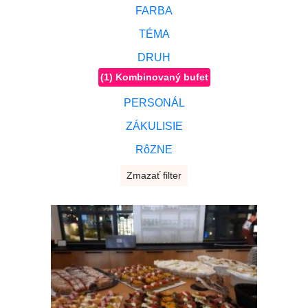
FARBA
TÉMA
DRUH
(1) Kombinovaný bufet
PERSONÁL
ZÁKULISIE
RôZNE
Zmazať filter