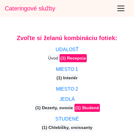
Cateringové služby
Zvoľte si želanú kombináciu fotiek:
UDALOSŤ
Úvod
(1) Recepcia
MIESTO 1
(1) Interiér
MIESTO 2
JEDLÁ
(1) Dezerty, ovocie
(1) Studené
STUDENÉ
(1) Chlebíčky, croissanty