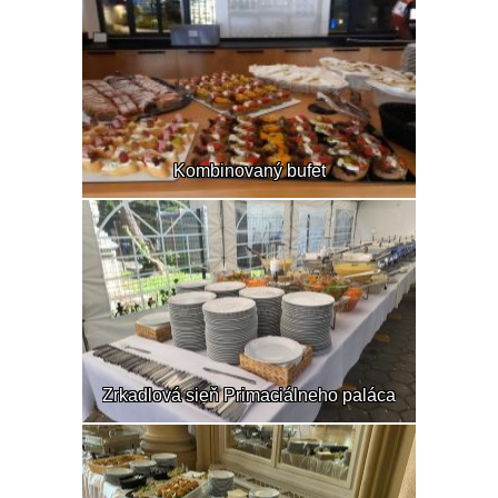
Kombinovaný bufet
Zrkadlová sieň Primaciálneho paláca