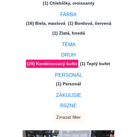
(1) Chlebíčky, croissanty
FARBA
(16) Biela, maslová
(1) Bordová, červená
(1) Zlatá, hnedá
TÉMA
DRUH
(29) Kombinovaný bufet
(1) Teplý bufet
PERSONÁL
(1) Personál
ZÁKULISIE
RôZNE
Zmazať filter