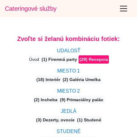
Cateringové služby
Zvoľte si želanú kombináciu fotiek:
UDALOSŤ
Úvod
(1) Firemná party
(29) Recepcia
MIESTO 1
(18) Interiér
(2) Galéria Umelka
MIESTO 2
(2) Incheba
(9) Primaciálny palác
JEDLÁ
(3) Dezerty, ovocie
(1) Studené
STUDENÉ