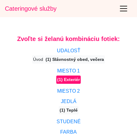
Cateringové služby
Zvoľte si želanú kombináciu fotiek:
UDALOSŤ
Úvod
(1) Slávnostný obed, večera
MIESTO 1
(1) Exteriér
MIESTO 2
JEDLÁ
(1) Teplé
STUDENÉ
FARBA