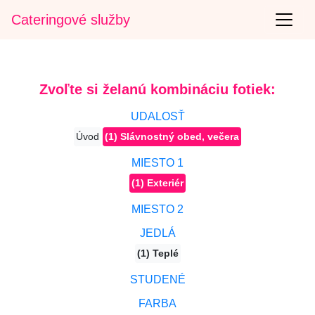
Cateringové služby
Zvoľte si želanú kombináciu fotiek:
UDALOSŤ
Úvod
(1) Slávnostný obed, večera
MIESTO 1
(1) Exteriér
MIESTO 2
JEDLÁ
(1) Teplé
STUDENÉ
FARBA