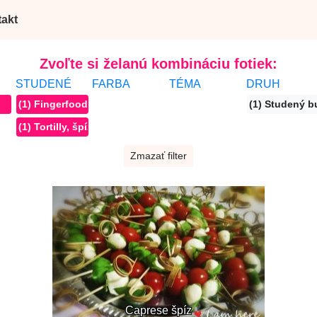
akt
Zvoľte si želanú kombináciu fotiek:
STUDENÉ
FARBA
TÉMA
DRUH
(1) Fingerfood
(1) Studený b
(1) Tortilly, špízy
Zmazať filter
Caprese špíz