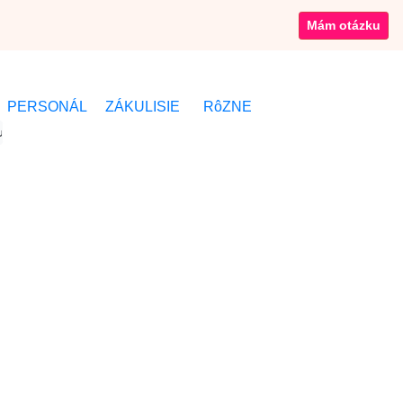
Mám otázku
PERSONÁL
ZÁKULISIE
RôZNE
ufet