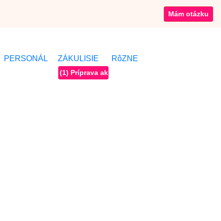
Mám otázku
PERSONÁL
ZÁKULISIE
RôZNE
(1) Príprava akcie