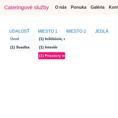
Cateringové služby
O nás
Ponuka
Galéria
Kont
UDALOSŤ
MIESTO 1
MIESTO 2
JEDLÁ
Úvod
(1) Inštitúcie, divadlá
(1) Svadba
(1) Interiér
(1) Priestory mimo Bratislavy