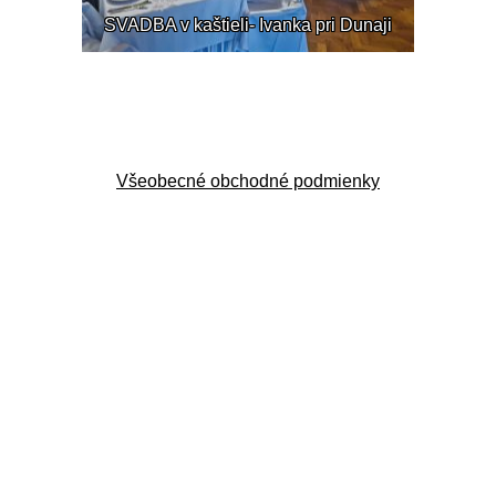
SVADBA v kaštieli- Ivanka pri Dunaji
Všeobecné obchodné podmienky