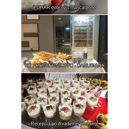
POHÁR ovocný s mascarpone
EÚ PREDSEDNÍCTVO - DANUBIANA
Recepcia po divadelnej premiére