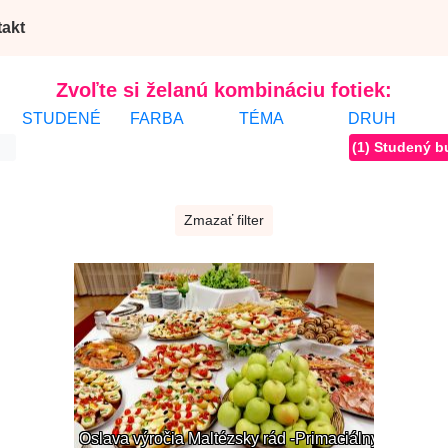
akt
Zvoľte si želanú kombináciu fotiek:
STUDENÉ
FARBA
TÉMA
DRUH
(1) Studený b
Zmazať filter
Oslava výročia Maltézsky rád -Primaciálny palác