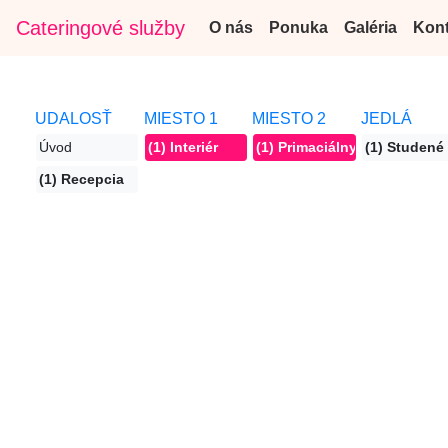
Cateringové služby
O nás
Ponuka
Galéria
Kont
UDALOSŤ
MIESTO 1
MIESTO 2
JEDLÁ
Úvod
(1) Interiér
(1) Primaciálny palác
(1) Studené
(1) Recepcia