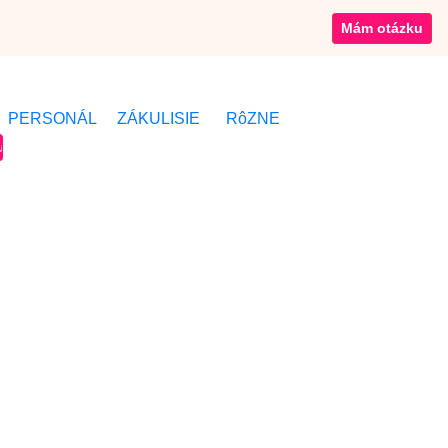
Mám otázku
PERSONÁL
ZÁKULISIE
RôZNE
ufet