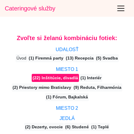
Cateringové služby
Zvoľte si želanú kombináciu fotiek:
UDALOSŤ
Úvod
(1) Firemná party
(13) Recepcia
(5) Svadba
MIESTO 1
(22) Inštitúcie, divadlá
(1) Interiér
(2) Priestory mimo Bratislavy
(9) Reduta, Filharmónia
(1) Fórum, Bajkalská
MIESTO 2
JEDLÁ
(2) Dezerty, ovocie
(6) Studené
(1) Teplé