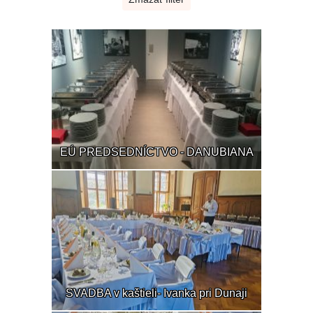
EÚ PREDSEDNÍCTVO - DANUBIANA
SVADBA v kaštieli- Ivanka pri Dunaji