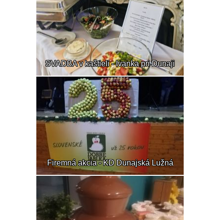
SVADBA v kaštieli - Ivanka pri Dunaji
Firemná akcia - KD Dunajská Lužná