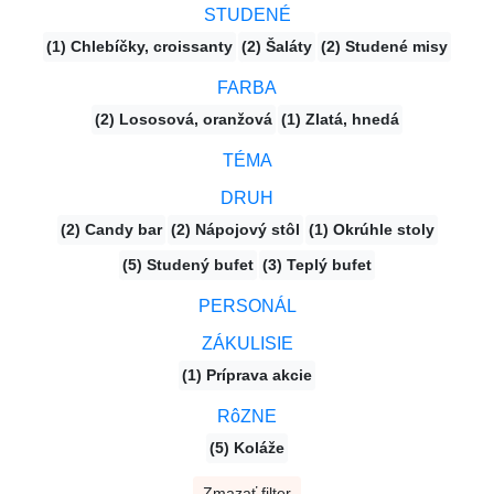
STUDENÉ
(1) Chlebíčky, croissanty
(2) Šaláty
(2) Studené misy
FARBA
(2) Lososová, oranžová
(1) Zlatá, hnedá
TÉMA
DRUH
(2) Candy bar
(2) Nápojový stôl
(1) Okrúhle stoly
(5) Studený bufet
(3) Teplý bufet
PERSONÁL
ZÁKULISIE
(1) Príprava akcie
RôZNE
(5) Koláže
Zmazať filter