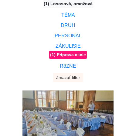
(1) Lososová, oranžová
TÉMA
DRUH
PERSONÁL
ZÁKULISIE
(1) Príprava akcie
RôZNE
Zmazať filter