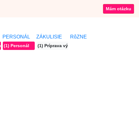
Mám otázku
PERSONÁL
ZÁKULISIE
RôZNE
é jedlo
(1) Personál
(1) Príprava výdaja jedla