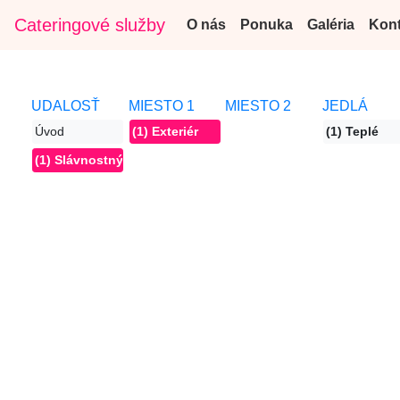
Cateringové služby
O nás
Ponuka
Galéria
Kont
UDALOSŤ
MIESTO 1
MIESTO 2
JEDLÁ
Úvod
(1) Exteriér
(1) Teplé
(1) Slávnostný obed, večera