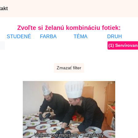
akt
Zvoľte si želanú kombináciu fotiek:
STUDENÉ
FARBA
TÉMA
DRUH
(1) Servírovan
Zmazať filter
Večera pre ministrov - Krasňany